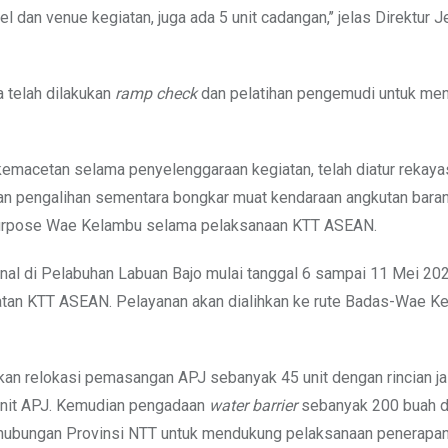
l dan venue kegiatan, juga ada 5 unit cadangan,’’ jelas Direktur J
a telah dilakukan
ramp check
dan pelatihan pengemudi untuk men
di kemacetan selama penyelenggaraan kegiatan, telah diatur rekaya
n pengalihan sementara bongkar muat kendaraan angkutan baran
purpose Wae Kelambu selama pelaksanaan KTT ASEAN.
al di Pelabuhan Labuan Bajo mulai tanggal 6 sampai 11 Mei 20
atan KTT ASEAN. Pelayanan akan dialihkan ke rute Badas-Wae K
an relokasi pemasangan APJ sebanyak 45 unit dengan rincian ja
 unit APJ. Kemudian pengadaan
water barrier
sebanyak 200 buah 
rhubungan Provinsi NTT untuk mendukung pelaksanaan penerapa