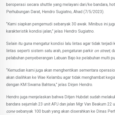
beroperasi secara shuttle yang melayani dari/ke bandara, hote
Perhubungan Darat, Hendro Sugiatno, Ahad (7/5/2023).
‘’Kami siapkan pengemudi sebanyak 30 awak. Minibus ini jug
karakteristik kondisi jalan,” jelas Hendro Sugiatno.
Selain itu guna mengatur kondisi lalu lintas agar tidak terja
lintas seperti sistem satu arah, pengaturan parkir
on street,
da
pelabuhan penyeberangan Labuan Bajo ke pelabuhan multi 
“Kemudian kami juga akan menghentikan sementara operasion
akan dialihkan ke Wae Kelambu agar tidak menghambat kegi
dengan KM Swarna Bahtera,” jelas Dirjen Hendro.
Hendro juga menjelaskan bahwa Ditjen Hubdat sudah melakuk
bandara sejumlah 23 unit APJ dan jalan Mgr Van Beakum 22
cone
sebanyak 100 buah yang akan diserahkan ke Dinas Pe