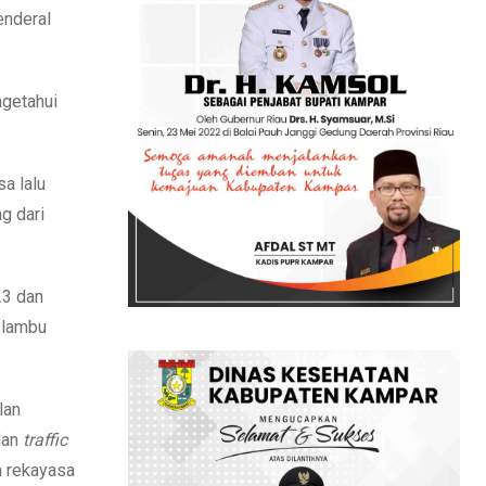
enderal
getahui
sa lalu
g dari
23 dan
elambu
lan
dan
traffic
n rekayasa