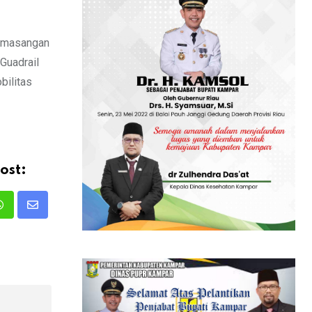
pemasangan
 Guadrail
bilitas
ost:
Whatsapp
Share
via
Email