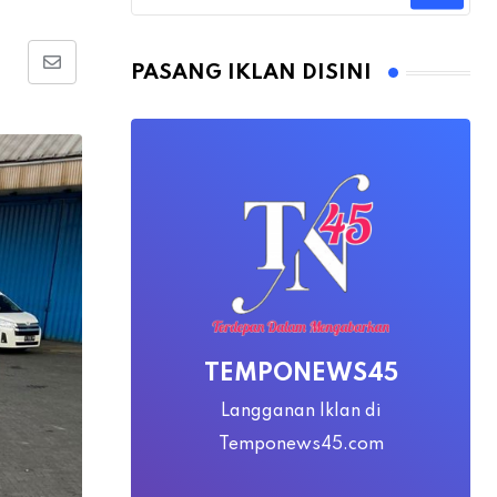
PASANG IKLAN DISINI
Share
via
Email
TEMPONEWS45
Langganan Iklan di
Temponews45.com