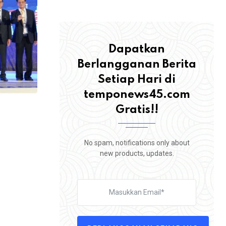
Dapatkan
Berlangganan Berita
Setiap Hari di
temponews45.com
Gratis!!
No spam, notifications only about
new products, updates.
,
BERITA
ROHUL
Tuntut Perbaikan Jalan Sontang–Duri, 
Warga Rokan Hulu
4 AGUSTUS 2026