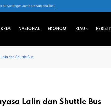
as 48 Kontingen Jambore Nasional ke Cibubur
KRIM
NASIONAL
EKONOMI
RIAU
PERIST
Lalin dan Shuttle Bus
yasa Lalin dan Shuttle Bus