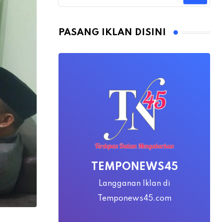
PASANG IKLAN DISINI
TEMPONEWS45
Langganan Iklan di
Temponews45.com