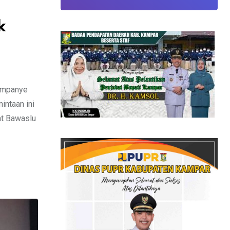
k
kampanye
intaan ini
at Bawaslu