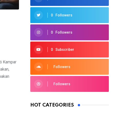
0
Followers
0
Followers
0
Subscriber
ti Kampar
Followers
akan,
pakan
Followers
HOT CATEGORIES