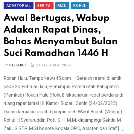
ADVETORIAL
BERITA
RIAU
ROHUL
Awal Bertugas, Wabup
Adakan Rapat Dinas,
Bahas Menyambut Bulan
Suci Ramadhan 1446 H
BY
REDAKSI
24 FEBRUARI 2025
Rokan Hulu, TempoNews45.com – Setelah resmi dilantik
pada 20 Februari lalu, Pemimpin Pemerintah Kabupaten
(Pemkab) Rokan Hulu (Rohul) laksanakan rapat perdana di
ruang rapat lantai III Kantor Bupati, Senin (24/02/2025).
Dalam kegiatan rapat dipimpin oleh Wakil Bupati (Wabup)
Rohul H.Syafaruddin Poti, S.H. M.M, didampingi Sekda M.
Zaki, S.STP, M.Si beseta Kepala OPD, Asisten dan Staf […]