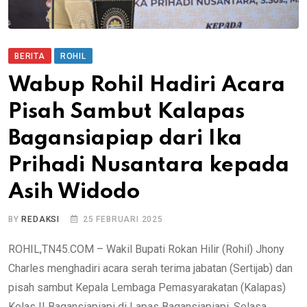
BERITA
ROHIL
Wabup Rohil Hadiri Acara
Pisah Sambut Kalapas
Bagansiapiap dari Ika
Prihadi Nusantara kepada
Asih Widodo
BY
REDAKSI
25 FEBRUARI 2025
ROHIL,TN45.COM – Wakil Bupati Rokan Hilir (Rohil) Jhony
Charles menghadiri acara serah terima jabatan (Sertijab) dan
pisah sambut Kepala Lembaga Pemasyarakatan (Kalapas)
Kelas II Bagansiapiapi di Lapas Bagansiapiapi, Selasa