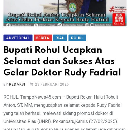
ADVETORIAL
BERITA
RIAU
ROHUL
Bupati Rohul Ucapkan
Selamat dan Sukses Atas
Gelar Doktor Rudy Fadrial
BY
REDAKSI
28 FEBRUARI 2025
ROHUL, TempoNews45.com – Bupati Rokan Hulu (Rohul)
Anton, ST, MM, mengucapkan selamat kepada Rudy Fadrial
yang telah berhasil melewati sidang promosi doktor di
Universitas Riau (UNRI), Pekanbaru,Kamis (27/02/2025).
Selain Dari Bupati Rokan Hulu, ucapan selamat juga diberikan