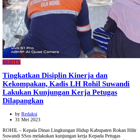
BERITA
Tingkatkan Disiplin Kinerja dan
Kekompakan, Kadis LH Rohil Suwandi
Lakukan Kunjungan Kerja Petugas
Dilapangkan
by
Redaksi
31 Mei 2023
ROHIL – Kepala Dinas Lingkungan Hidup Kabupaten Rokan Hilir
Suwandi SSos melakukan kunjungan kerja Kepada Petugas