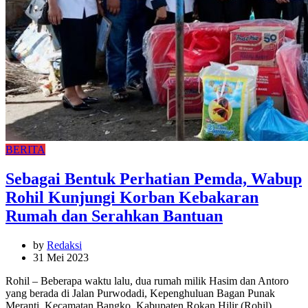
BERITA
Sebagai Bentuk Perhatian Pemda, Wabup
Rohil Kunjungi Korban Kebakaran
Rumah dan Serahkan Bantuan
by
Redaksi
31 Mei 2023
Rohil – Beberapa waktu lalu, dua rumah milik Hasim dan Antoro
yang berada di Jalan Purwodadi, Kepenghuluan Bagan Punak
Meranti, Kecamatan Bangko, Kabupaten Rokan Hilir (Rohil)