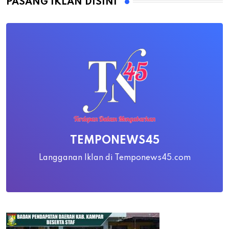
PASANG IKLAN DISINI
TEMPONEWS45
Langganan Iklan di Temponews45.com