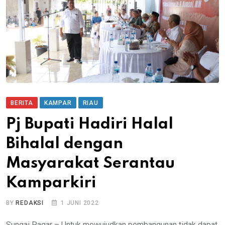
BERITA
KAMPAR
RIAU
Pj Bupati Hadiri Halal
Bihalal dengan
Masyarakat Serantau
Kamparkiri
BY
REDAKSI
1 JUNI 2022
Sungai Pagar – Untuk mewujudkan pembangunan tidak dapat