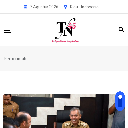
Skip
7 Agustus 2026
Riau - Indonesia
to
content
Pemerintah