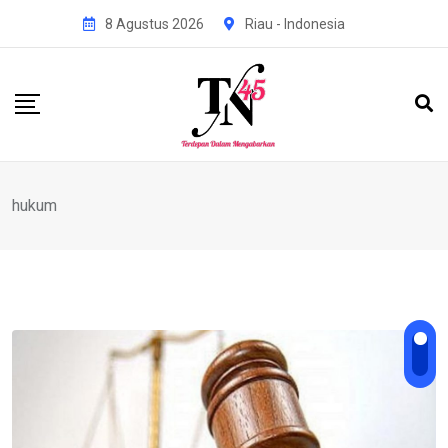
Skip
8 Agustus 2026
Riau - Indonesia
to
content
hukum