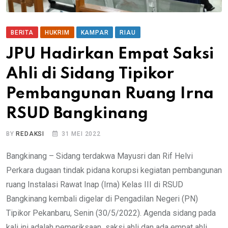
BERITA
HUKRIM
KAMPAR
RIAU
JPU Hadirkan Empat Saksi
Ahli di Sidang Tipikor
Pembangunan Ruang Irna
RSUD Bangkinang
BY
REDAKSI
31 MEI 2022
Bangkinang – Sidang terdakwa Mayusri dan Rif Helvi
Perkara dugaan tindak pidana korupsi kegiatan pembangunan
ruang Instalasi Rawat Inap (Irna) Kelas III di RSUD
Bangkinang kembali digelar di Pengadilan Negeri (PN)
Tipikor Pekanbaru, Senin (30/5/2022). Agenda sidang pada
kali ini adalah pemeriksaan saksi ahli dan ada empat ahli