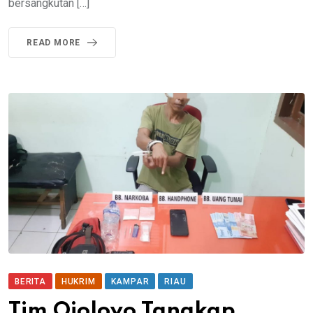
bersangkutan […]
READ MORE
BERITA
HUKRIM
KAMPAR
RIAU
Tim Ojoloyo Tangkap