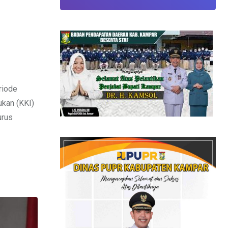
riode
ukan (KKI)
urus