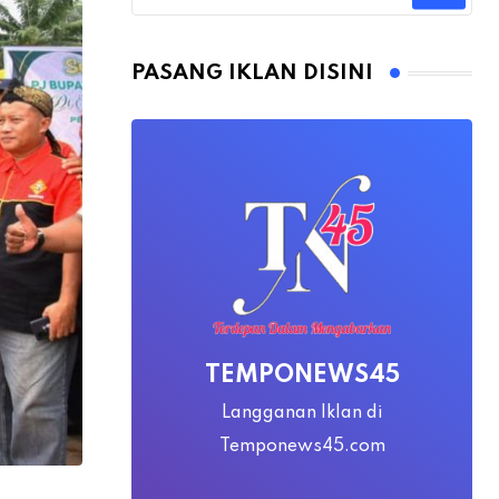
PASANG IKLAN DISINI
TEMPONEWS45
Langganan Iklan di
Temponews45.com