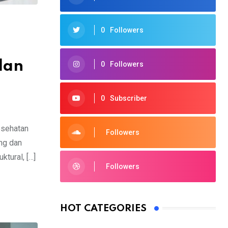
0
Followers
dan
0
Followers
0
Subscriber
esehatan
Followers
ang dan
ktural, […]
Followers
HOT CATEGORIES