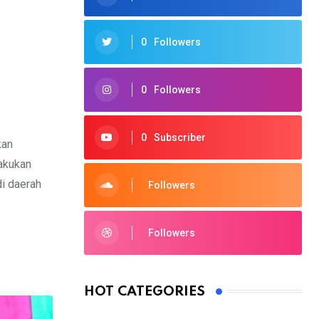
0
Followers
0
Followers
0
Subscriber
kan
lakukan
i daerah
Followers
Followers
HOT CATEGORIES