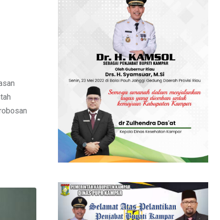
asan
tah
erobosan