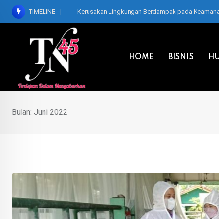
Skip
TIMELINE
Kerusakan Lingkungan Berdampak pada Keamanan,
to
content
HOME
BISNIS
HU
Bulan:
Juni 2022