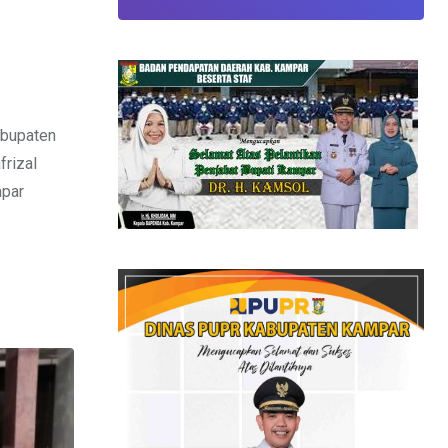
abupaten
rizal
mpar