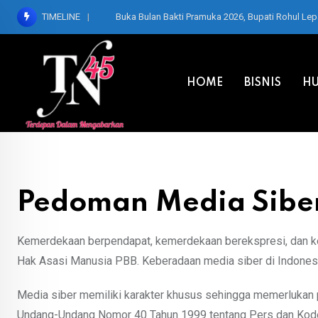
Skip
TIMELINE
Buka Bulan Bakti Pramuka 2026, Bupati Rohul Le
to
content
HOME
BISNIS
HU
Pedoman Media Sibe
Kemerdekaan berpendapat, kemerdekaan berekspresi, dan kem
Hak Asasi Manusia PBB. Keberadaan media siber di Indones
Media siber memiliki karakter khusus sehingga memerlukan 
Undang-Undang Nomor 40 Tahun 1999 tentang Pers dan Kode 