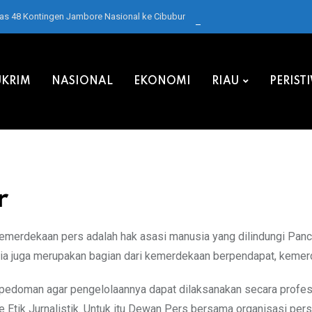
pas 48 Kontingen Jambore Nasional ke Cibubur
KRIM
NASIONAL
EKONOMI
RIAU
PERIST
r
erdekaan pers adalah hak asasi manusia yang dilindungi Panca
ia juga merupakan bagian dari kemerdekaan berpendapat, kemer
pedoman agar pengelolaannya dapat dilaksanakan secara profesi
Etik Jurnalistik. Untuk itu Dewan Pers bersama organisasi per