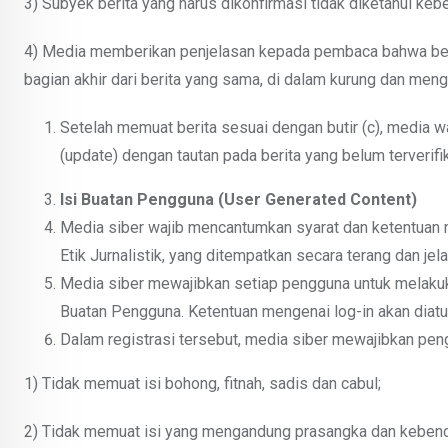
3) Subyek berita yang harus dikonfirmasi tidak diketahui keb
4) Media memberikan penjelasan kepada pembaca bahwa berit
bagian akhir dari berita yang sama, di dalam kurung dan meng
Setelah memuat berita sesuai dengan butir (c), media wa
(update) dengan tautan pada berita yang belum terverifik
Isi Buatan Pengguna (User Generated Content)
Media siber wajib mencantumkan syarat dan ketentuan
Etik Jurnalistik, yang ditempatkan secara terang dan jela
Media siber mewajibkan setiap pengguna untuk melakuk
Buatan Pengguna. Ketentuan mengenai log-in akan diatur 
Dalam registrasi tersebut, media siber mewajibkan pen
1) Tidak memuat isi bohong, fitnah, sadis dan cabul;
2) Tidak memuat isi yang mengandung prasangka dan kebencia