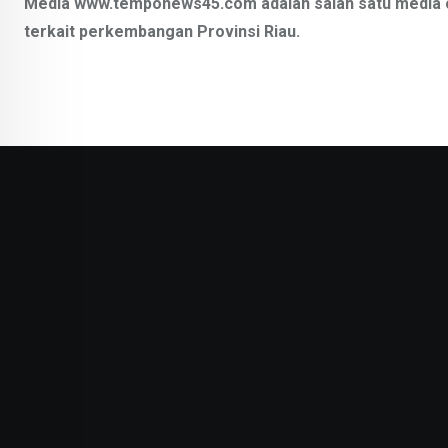
Media www.temponews45.com adalah salah satu
media 
terkait
perkembangan Provinsi Riau.