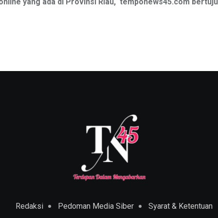
online yang ada di Provinsi Riau, temponews45
.com bertu
Redaksi
Pedoman Media Siber
Syarat & Ketentuan