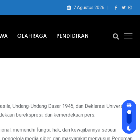
7 Agustus 2026
IWA
OLAHRAGA
PENDIDIKAN
sila, Undang-Undang Dasar 1945, dan Deklarasi Universal
dekaan berekspresi, dan kemerdekaan pers.
onal, memenuhi fungsi, hak, dan kewajibannya sesuai
s, pengelola media siber, dan masyarakat menyusun Pedoman