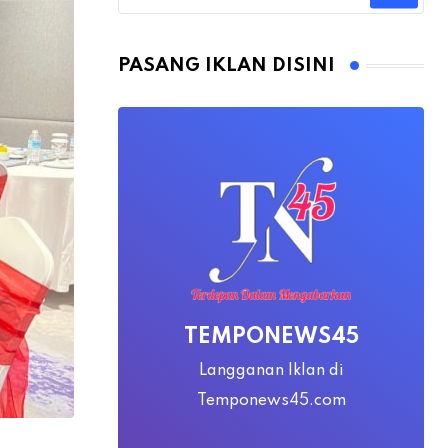
PASANG IKLAN DISINI
TEMPONEWS45
Langganan Iklan di
Temponews45.com