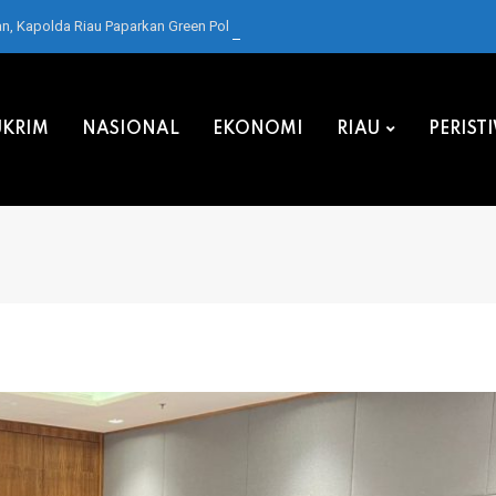
 Kapolda Riau Paparkan Green Policing di Forum IMT-GT
KRIM
NASIONAL
EKONOMI
RIAU
PERIST