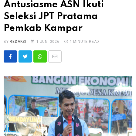
Antusiasme ASN Ikuti
Seleksi JPT Pratama
Pemkab Kampar
BY
REDAKSI
1 JUNI 2026
1 MINUTE READ
Whatsapp
Share
via
Email