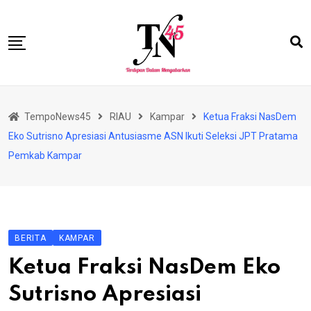
Skip
to
content
HOME
TempoNews45
RIAU
Kampar
Ketua Fraksi NasDem
BISNIS
Eko Sutrisno Apresiasi Antusiasme ASN Ikuti Seleksi JPT Pratama
HUKRIM
Pemkab Kampar
NASIONAL
EKONOMI
RIAU
BERITA
KAMPAR
PERISTIWA
Ketua Fraksi NasDem Eko
OLAHRAGA
Sutrisno Apresiasi
PENDIDIKAN