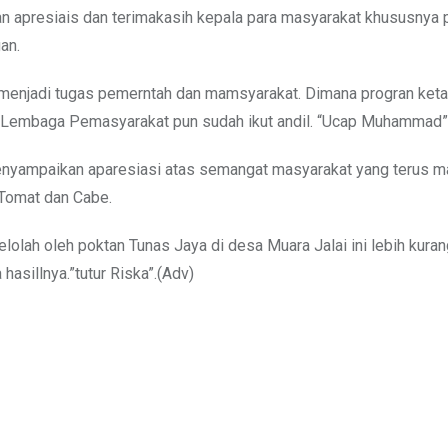
apresiais dan terimakasih kepala para masyarakat khususnya 
an.
a menjadi tugas pemerntah dan mamsyarakat. Dimana progran ket
rta Lembaga Pemasyarakat pun sudah ikut andil. “Ucap Muhammad”
enyampaikan aparesiasi atas semangat masyarakat yang terus m
 Tomat dan Cabe.
lolah oleh poktan Tunas Jaya di desa Muara Jalai ini lebih kura
 hasillnya.”tutur Riska”.(Adv)