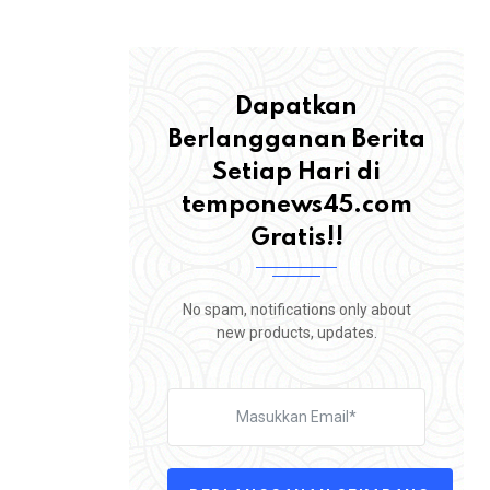
,
BERITA
ROHUL
Tuntut Perbaikan Jalan Sontang–Duri, 
Warga Rokan Hulu
Dapatkan
4 AGUSTUS 2026
Berlangganan Berita
Setiap Hari di
temponews45.com
Gratis!!
No spam, notifications only about
new products, updates.