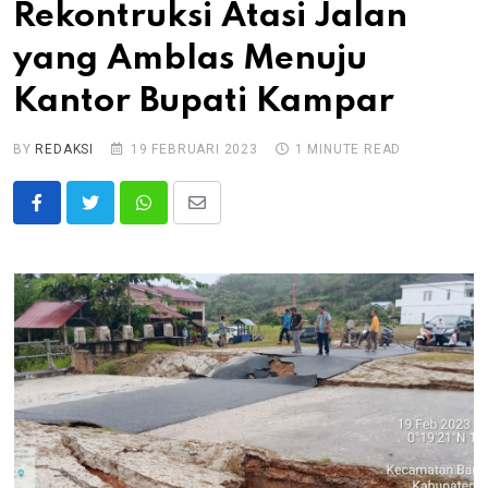
Rekontruksi Atasi Jalan
yang Amblas Menuju
Kantor Bupati Kampar
BY
REDAKSI
19 FEBRUARI 2023
1 MINUTE READ
Whatsapp
Share
via
Email