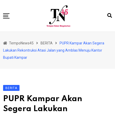
Skip
to
content
HOME
TempoNews45
BERITA
PUPR Kampar Akan Segera
BISNIS
Lakukan Rekontruksi Atasi Jalan yang Amblas Menuju Kantor
HUKRIM
Bupati Kampar
NASIONAL
EKONOMI
RIAU
BERITA
PERISTIWA
PUPR Kampar Akan
OLAHRAGA
Segera Lakukan
PENDIDIKAN