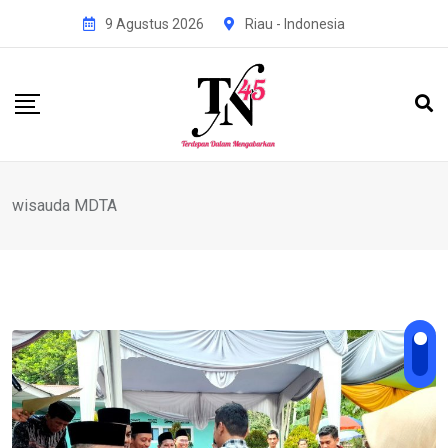
Skip
9 Agustus 2026
Riau - Indonesia
to
content
wisauda MDTA