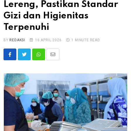
Lereng, Pastikan Standar
Gizi dan Higienitas
Terpenuhi
BY
REDAKSI
16 APRIL 2026
1 MINUTE READ
Whatsapp
Share
via
Email