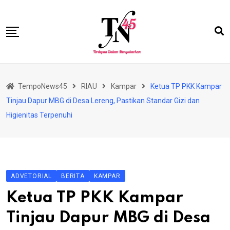
Skip
to
content
HOME
TempoNews45
RIAU
Kampar
Ketua TP PKK Kampar
BISNIS
Tinjau Dapur MBG di Desa Lereng, Pastikan Standar Gizi dan
HUKRIM
Higienitas Terpenuhi
NASIONAL
EKONOMI
RIAU
ADVETORIAL
BERITA
KAMPAR
PERISTIWA
Ketua TP PKK Kampar
OLAHRAGA
Tinjau Dapur MBG di Desa
PENDIDIKAN