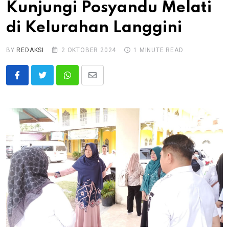
Kunjungi Posyandu Melati
di Kelurahan Langgini
BY
REDAKSI
2 OKTOBER 2024
1 MINUTE READ
Whatsapp
Share
via
Email