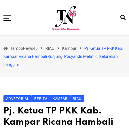
Skip
to
content
HOME
TempoNews45
RIAU
Kampar
Pj. Ketua TP PKK Kab.
BISNIS
Kampar Ricana Hambali Kunjungi Posyandu Melati di Kelurahan
HUKRIM
Langgini
NASIONAL
EKONOMI
RIAU
ADVETORIAL
BERITA
KAMPAR
RIAU
PERISTIWA
Pj. Ketua TP PKK Kab.
OLAHRAGA
Kampar Ricana Hambali
PENDIDIKAN