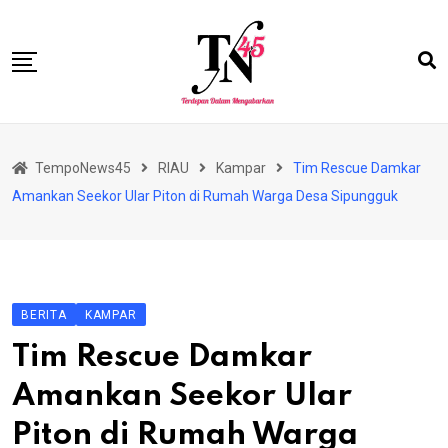
Skip
to
content
HOME
TempoNews45
RIAU
Kampar
Tim Rescue Damkar
BISNIS
Amankan Seekor Ular Piton di Rumah Warga Desa Sipungguk
HUKRIM
NASIONAL
EKONOMI
BERITA
KAMPAR
RIAU
Tim Rescue Damkar
PERISTIWA
Amankan Seekor Ular
OLAHRAGA
Piton di Rumah Warga
PENDIDIKAN