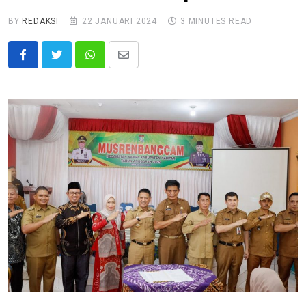
BY
REDAKSI
22 JANUARI 2024
3 MINUTES READ
Whatsapp
Share
via
Email