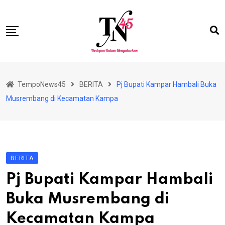
Skip
to
content
HOME
TempoNews45
BERITA
Pj Bupati Kampar Hambali Buka
BISNIS
Musrembang di Kecamatan Kampa
HUKRIM
NASIONAL
EKONOMI
BERITA
RIAU
Pj Bupati Kampar Hambali
PERISTIWA
Buka Musrembang di
OLAHRAGA
Kecamatan Kampa
PENDIDIKAN