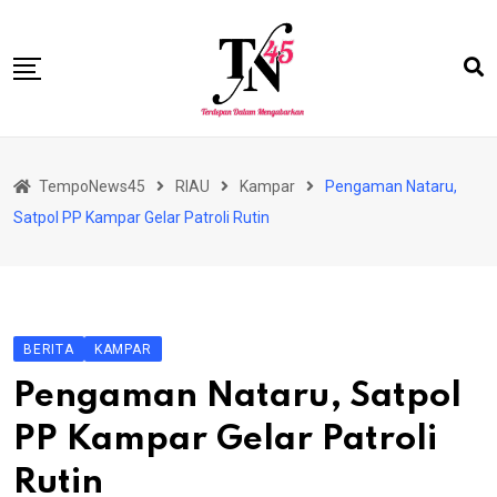
Skip
to
content
HOME
TempoNews45
RIAU
Kampar
Pengaman Nataru,
BISNIS
Satpol PP Kampar Gelar Patroli Rutin
HUKRIM
NASIONAL
EKONOMI
BERITA
KAMPAR
RIAU
Pengaman Nataru, Satpol
PERISTIWA
PP Kampar Gelar Patroli
OLAHRAGA
Rutin
PENDIDIKAN