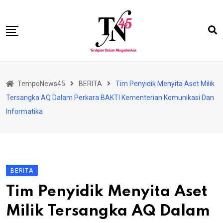
Skip
to
content
HOME
TempoNews45
BERITA
Tim Penyidik Menyita Aset Milik
BISNIS
Tersangka AQ Dalam Perkara BAKTI Kementerian Komunikasi Dan
HUKRIM
Informatika
NASIONAL
EKONOMI
RIAU
BERITA
PERISTIWA
Tim Penyidik Menyita Aset
OLAHRAGA
Milik Tersangka AQ Dalam
PENDIDIKAN