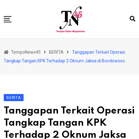
Skip
to
content
HOME
TempoNews45
BERITA
Tanggapan Terkait Operasi
BISNIS
Tangkap Tangan KPK Terhadap 2 Oknum Jaksa di Bondowoso
HUKRIM
NASIONAL
EKONOMI
BERITA
RIAU
Tanggapan Terkait Operasi
PERISTIWA
Tangkap Tangan KPK
OLAHRAGA
Terhadap 2 Oknum Jaksa
PENDIDIKAN