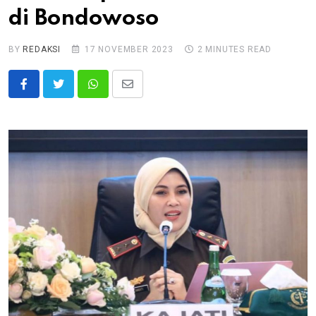
di Bondowoso
BY
REDAKSI
17 NOVEMBER 2023
2 MINUTES READ
Whatsapp
Share
via
Email