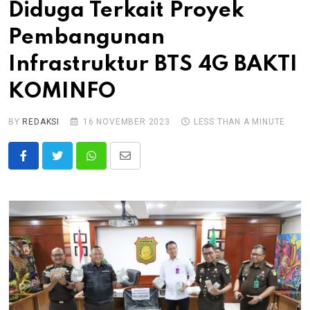
Diduga Terkait Proyek
Pembangunan
Infrastruktur BTS 4G BAKTI
KOMINFO
BY
REDAKSI
16 NOVEMBER 2023
LESS THAN A MINUTE
Whatsapp
Share
via
Email