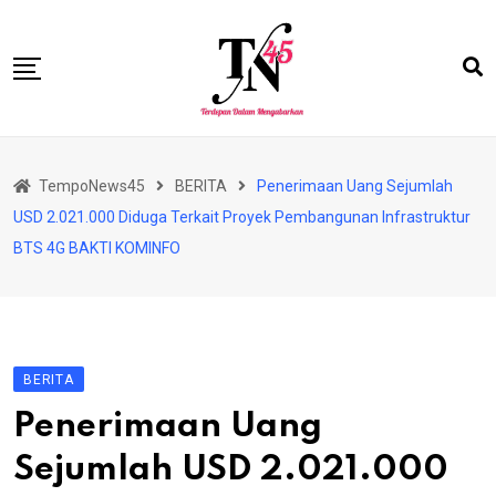
Skip
to
content
HOME
TempoNews45
BERITA
Penerimaan Uang Sejumlah
BISNIS
USD 2.021.000 Diduga Terkait Proyek Pembangunan Infrastruktur
HUKRIM
BTS 4G BAKTI KOMINFO
NASIONAL
EKONOMI
RIAU
BERITA
PERISTIWA
Penerimaan Uang
OLAHRAGA
Sejumlah USD 2.021.000
PENDIDIKAN