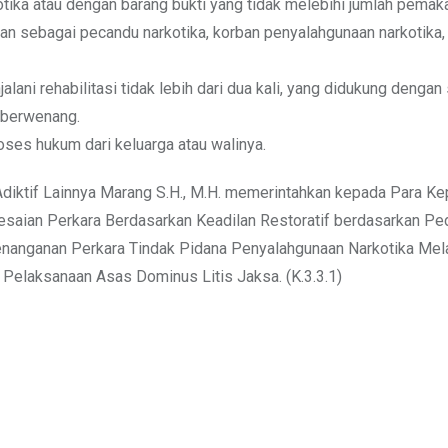
tika atau dengan barang bukti yang tidak melebihi jumlah pemakai
an sebagai pecandu narkotika, korban penyalahgunaan narkotika,
lani rehabilitasi tidak lebih dari dua kali, yang didukung dengan 
 berwenang.
roses hukum dari keluarga atau walinya.
Adiktif Lainnya Marang S.H., M.H. memerintahkan kepada Para Ke
lesaian Perkara Berdasarkan Keadilan Restoratif berdasarkan P
anganan Perkara Tindak Pidana Penyalahgunaan Narkotika Mela
 Pelaksanaan Asas Dominus Litis Jaksa. (K.3.3.1)