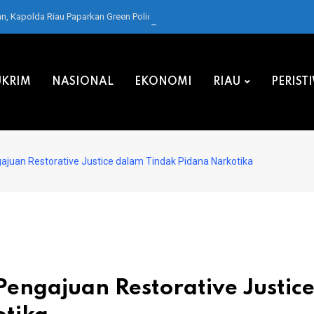
 Kapolda Riau Paparkan Green Policing di Forum IMT-GT
KRIM
NASIONAL
EKONOMI
RIAU
PERIST
juan Restorative Justice dalam Tindak Pidana Narkotika
engajuan Restorative Justic