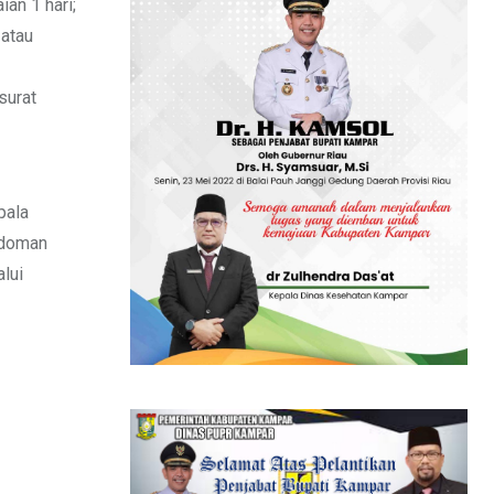
an 1 hari;
 atau
surat
pala
edoman
lui