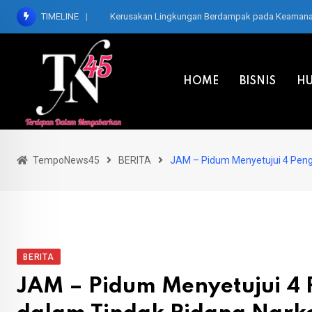
Skip
TIMELINE
Kerusakan Lingkungan Berdampak pada Keamanan,
to
content
HOME
BISNIS
HU
TempoNews45
BERITA
JAM – Pidum Menyetujui 4 Penga
BERITA
JAM – Pidum Menyetujui 4 P