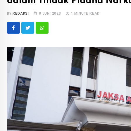
dalam Tindak Pidana Nark
BY
REDAKSI
8 JUNI 2023
1 MINUTE READ
Whatsapp