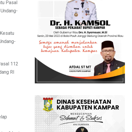
tu Pasal
a Undang-
 Kesatu
 Undang-
Pasal 112
dang RI
elap