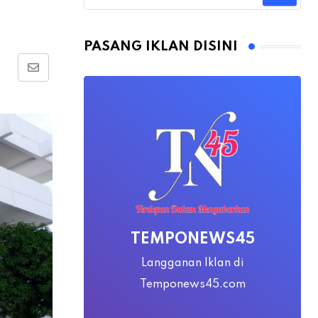
PASANG IKLAN DISINI
Share
via
Email
TEMPONEWS45
Langganan Iklan di
Temponews45.com