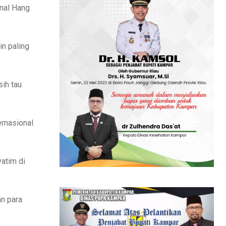
onal Hang
n paling
sih tau
ernasional
atim di
an para