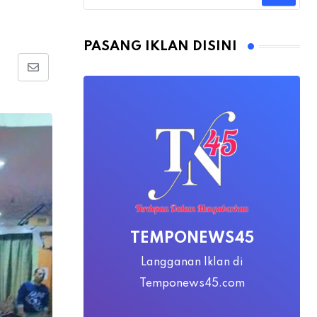
PASANG IKLAN DISINI
Share
via
Email
TEMPONEWS45
Langganan Iklan di
Temponews45.com