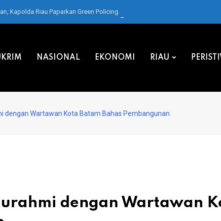
, Kapolda Riau Paparkan Green Policing di Forum IMT-GT
KRIM
NASIONAL
EKONOMI
RIAU
PERIST
hmi dengan Wartawan Kota Batam Bahas Pembangunan
turahmi dengan Wartawan K