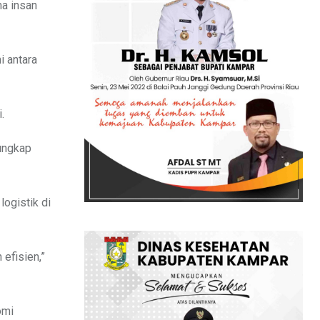
a insan
i antara
.
 ungkap
ogistik di
efisien,”
omi