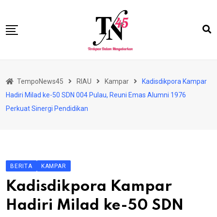
Skip
to
content
HOME
TempoNews45
RIAU
Kampar
Kadisdikpora Kampar
BISNIS
Hadiri Milad ke-50 SDN 004 Pulau, Reuni Emas Alumni 1976
HUKRIM
Perkuat Sinergi Pendidikan
NASIONAL
EKONOMI
RIAU
BERITA
KAMPAR
PERISTIWA
Kadisdikpora Kampar
OLAHRAGA
Hadiri Milad ke-50 SDN
PENDIDIKAN