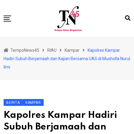
Skip
to
content
HOME
TempoNews45
RIAU
Kampar
Kapolres Kampar
BISNIS
Hadiri Subuh Berjamaah dan Kajian Bersama UAS di Musholla Nurul
HUKRIM
Ilmi
NASIONAL
EKONOMI
RIAU
BERITA
KAMPAR
PERISTIWA
Kapolres Kampar Hadiri
OLAHRAGA
Subuh Berjamaah dan
PENDIDIKAN