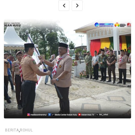
,
BERITA
ROHUL