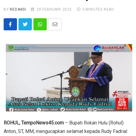
BY
REDAKSI
28 FEBRUARI 2025
3 MINUTES READ
Whatsapp
Share
via
Email
ROHUL, TempoNews45.com
– Bupati Rokan Hulu (Rohul)
Anton, ST, MM, mengucapkan selamat kepada Rudy Fadrial