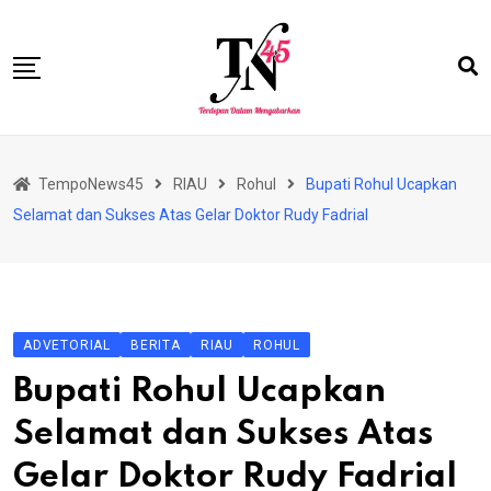
Skip
to
content
HOME
TempoNews45
RIAU
Rohul
Bupati Rohul Ucapkan
BISNIS
Selamat dan Sukses Atas Gelar Doktor Rudy Fadrial
HUKRIM
NASIONAL
EKONOMI
ADVETORIAL
BERITA
RIAU
ROHUL
RIAU
Bupati Rohul Ucapkan
PERISTIWA
Selamat dan Sukses Atas
OLAHRAGA
Gelar Doktor Rudy Fadrial
PENDIDIKAN