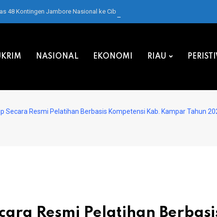
pas 48 Kontingen Jambore Nasional ke Cibubur
KRIM
NASIONAL
EKONOMI
RIAU
PERIST
up Secara Resmi Pelatihan Berbasis Kompetensi Kab. Kampar Tahun 2024
cara Resmi Pelatihan Berbasi