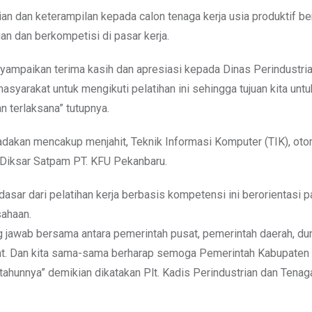
n dan keterampilan kepada calon tenaga kerja usia produktif be
n dan berkompetisi di pasar kerja.
nyampaikan terima kasih dan apresiasi kepada Dinas Perindustri
syarakat untuk mengikuti pelatihan ini sehingga tujuan kita un
 terlaksana” tutupnya.
 adakan mencakup menjahit, Teknik Informasi Komputer (TIK), ot
 Diksar Satpam PT. KFU Pekanbaru.
sar dari pelatihan kerja berbasis kompetensi ini berorientasi 
sahaan.
g jawab bersama antara pemerintah pusat, pemerintah daerah, dun
rakat. Dan kita sama-sama berharap semoga Pemerintah Kabupate
 tahunnya” demikian dikatakan Plt. Kadis Perindustrian dan Tenag