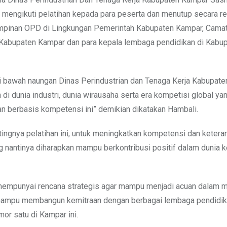
h mengikuti pelatihan kepada para peserta dan menutup secara r
h Pimpinan OPD di Lingkungan Pemerintah Kabupaten Kampar, Cama
abupaten Kampar dan para kepala lembaga pendidikan di Kabu
 bawah naungan Dinas Perindustrian dan Tenaga Kerja Kabupat
i dunia industri, dunia wirausaha serta era kompetisi global ya
n berbasis kompetensi ini” demikian dikatakan Hambali.
ngnya pelatihan ini, untuk meningkatkan kompetensi dan ketera
 nantinya diharapkan mampu berkontribusi positif dalam dunia k
s mempunyai rencana strategis agar mampu menjadi acuan dalam
r mampu membangun kemitraan dengan berbagai lembaga pendidik
mor satu di Kampar ini.