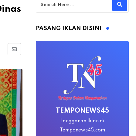
Dinas
PASANG IKLAN DISINI
Share
via
Email
TEMPONEWS45
Langganan Iklan di
Temponews45.com