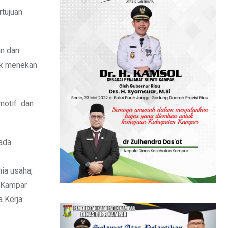
rtujuan
an dan
tuk menekan
omotif dan
pada
ia usaha,
n Kampar
a Kerja