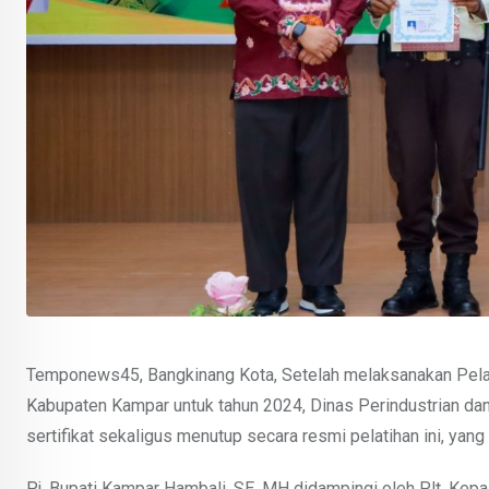
Temponews45, Bangkinang Kota, Setelah melaksanakan Pelat
Kabupaten Kampar untuk tahun 2024, Dinas Perindustrian dan
sertifikat sekaligus menutup secara resmi pelatihan ini, yan
Pj. Bupati Kampar Hambali, SE, MH didampingi oleh Plt. Kep