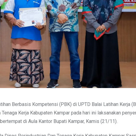
ihan Berbasis Kompetensi (PBK) di UPTD Balai Latihan Kerja (
 Tenaga Kerja Kabupaten Kampar pada hari ini laksanakan penye
g bertempat di Aula Kantor Bupati Kampar, Kamis (21/11).
ala Dinas Perindustrian Dan Tenaga Kerja Kabupaten Kampar Sas