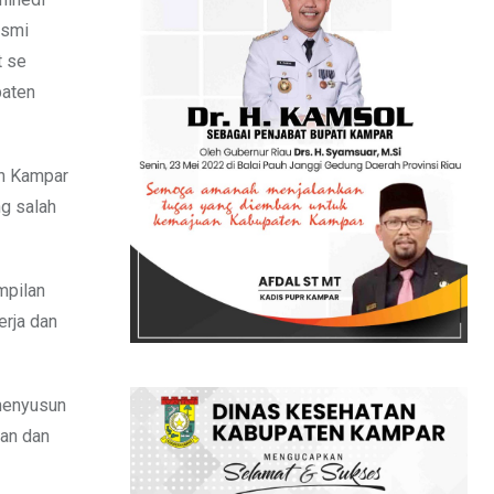
esmi
t se
paten
en Kampar
ng salah
mpilan
erja dan
 menyusun
an dan