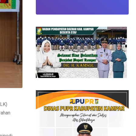
BLK)
rahan
minedi