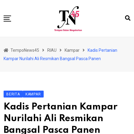
Skip
to
content
HOME
TempoNews45
RIAU
Kampar
Kadis Pertanian
BISNIS
Kampar Nurilahi Ali Resmikan Bangsal Pasca Panen
HUKRIM
NASIONAL
EKONOMI
BERITA
KAMPAR
RIAU
Kadis Pertanian Kampar
PERISTIWA
Nurilahi Ali Resmikan
OLAHRAGA
Bangsal Pasca Panen
PENDIDIKAN