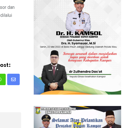
gsor dan
dilalui
ost:
Whatsapp
Share
via
Email