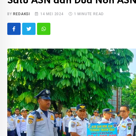
Satu ASN dan Dua Non ASN 
BY
REDAKSI
14 MEI 2024
1 MINUTE READ
Whatsapp