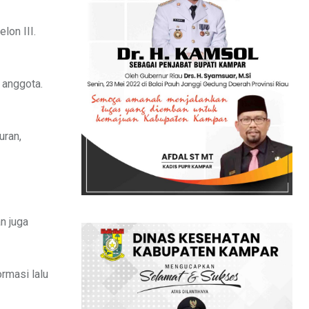
lon III.
 anggota.
uran,
an juga
rmasi lalu