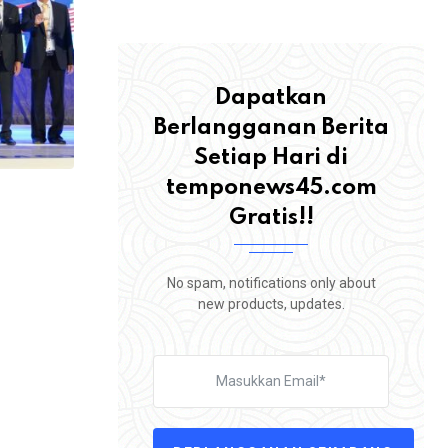
Dapatkan
Berlangganan Berita
Setiap Hari di
temponews45.com
Gratis!!
No spam, notifications only about
new products, updates.
,
BERITA
ROHUL
Tuntut Perbaikan Jalan Sontang–Duri, 
Warga Rokan Hulu
4 AGUSTUS 2026