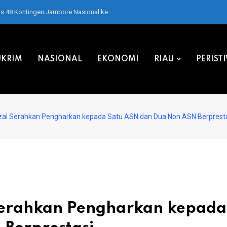
as 48 Kontingen Jambore Nasional ke Cibubur
KRIM
NASIONAL
EKONOMI
RIAU
PERIST
zal Serahkan Pengharkan kepada Satu ASN dan Dua Non ASN Berprest
Serahkan Pengharkan kepada