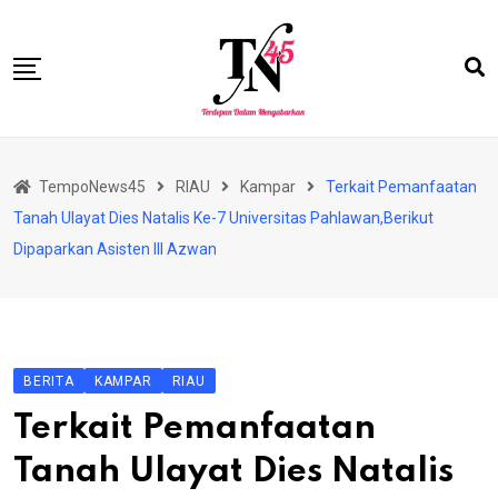
Skip
to
content
HOME
TempoNews45
RIAU
Kampar
Terkait Pemanfaatan
BISNIS
Tanah Ulayat Dies Natalis Ke-7 Universitas Pahlawan,Berikut
HUKRIM
Dipaparkan Asisten III Azwan
NASIONAL
EKONOMI
RIAU
BERITA
KAMPAR
RIAU
PERISTIWA
Terkait Pemanfaatan
OLAHRAGA
Tanah Ulayat Dies Natalis
PENDIDIKAN