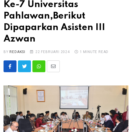
Ke-7 Universitas
Pahlawan,Berikut
Dipaparkan Asisten III
Azwan
BY
REDAKSI
22 FEBRUARI 2024
1 MINUTE READ
Whatsapp
Share
via
Email