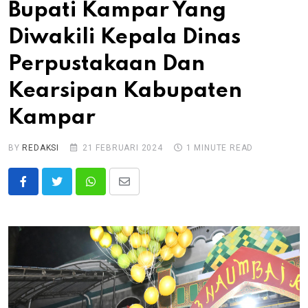
Bupati Kampar Yang
Diwakili Kepala Dinas
Perpustakaan Dan
Kearsipan Kabupaten
Kampar
BY
REDAKSI
21 FEBRUARI 2024
1 MINUTE READ
Whatsapp
Share
via
Email