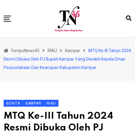
Skip
to
content
HOME
TempoNews45
RIAU
Kampar
MTQ Ke-III Tahun 2024
BISNIS
Resmi Dibuka Oleh PJ Bupati Kampar Yang Diwakili Kepala Dinas
HUKRIM
Perpustakaan Dan Kearsipan Kabupaten Kampar
NASIONAL
EKONOMI
RIAU
BERITA
KAMPAR
RIAU
PERISTIWA
MTQ Ke-III Tahun 2024
OLAHRAGA
Resmi Dibuka Oleh PJ
PENDIDIKAN