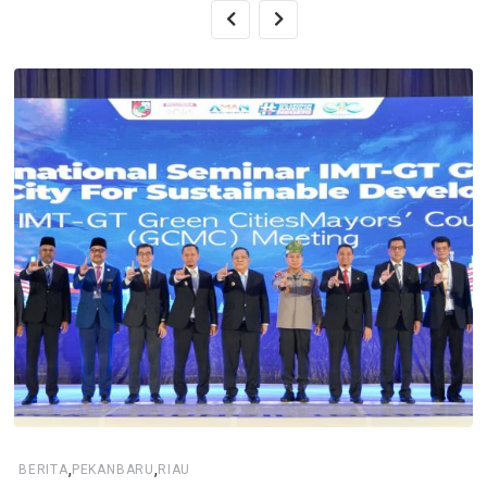
,
,
BERITA
PEKANBARU
RIAU