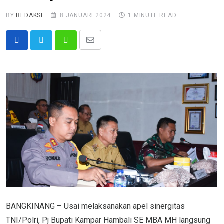
BY
REDAKSI
8 JANUARI 2024
1 MINUTE READ
Share
Whatsapp
via
Email
BANGKINANG – Usai melaksanakan apel sinergitas
TNI/Polri, Pj Bupati Kampar Hambali SE MBA MH langsung