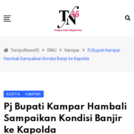
Skip
to
content
HOME
TempoNews45
RIAU
Kampar
Pj Bupati Kampar
BISNIS
Hambali Sampaikan Kondisi Banjir ke Kapolda
HUKRIM
NASIONAL
EKONOMI
BERITA
KAMPAR
RIAU
Pj Bupati Kampar Hambali
PERISTIWA
Sampaikan Kondisi Banjir
OLAHRAGA
ke Kapolda
PENDIDIKAN