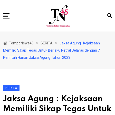
Skip
to
content
HOME
TempoNews45
BERITA
Jaksa Agung : Kejaksaan
BISNIS
Memiliki Sikap Tegas Untuk Berlaku Netral,Selaras dengan 7
HUKRIM
Perintah Harian Jaksa Agung Tahun 2023
NASIONAL
EKONOMI
RIAU
BERITA
PERISTIWA
Jaksa Agung : Kejaksaan
OLAHRAGA
Memiliki Sikap Tegas Untuk
PENDIDIKAN