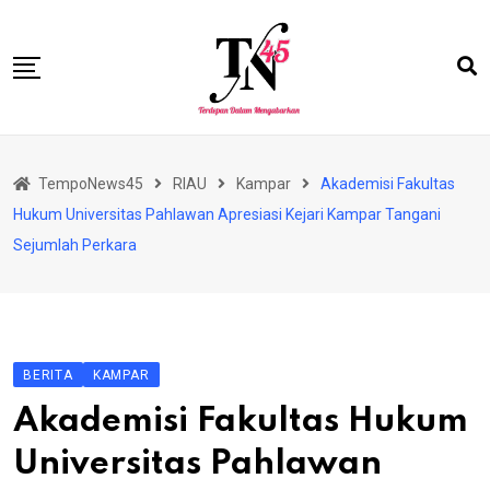
Skip
to
content
HOME
TempoNews45
RIAU
Kampar
Akademisi Fakultas
BISNIS
Hukum Universitas Pahlawan Apresiasi Kejari Kampar Tangani
HUKRIM
Sejumlah Perkara
NASIONAL
EKONOMI
RIAU
BERITA
KAMPAR
PERISTIWA
Akademisi Fakultas Hukum
OLAHRAGA
Universitas Pahlawan
PENDIDIKAN