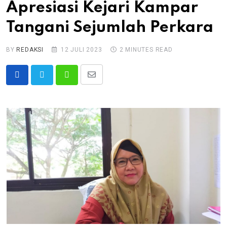
Apresiasi Kejari Kampar
Tangani Sejumlah Perkara
BY
REDAKSI
12 JULI 2023
2 MINUTES READ
Share
Whatsapp
via
Email