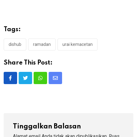
Tags:
dishub
ramadan
urai kemacetan
Share This Post:
Whatsapp
Share
via
Email
Tinggalkan Balasan
Alamat email Anda tidak akan dipublikasikan.
Ruas