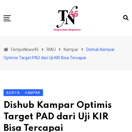
Skip
to
content
HOME
TempoNews45
RIAU
Kampar
Dishub Kampar
BISNIS
Optimis Target PAD dari Uji KIR Bisa Tercapai
HUKRIM
NASIONAL
EKONOMI
BERITA
KAMPAR
RIAU
Dishub Kampar Optimis
PERISTIWA
Target PAD dari Uji KIR
OLAHRAGA
Bisa Tercapai
PENDIDIKAN