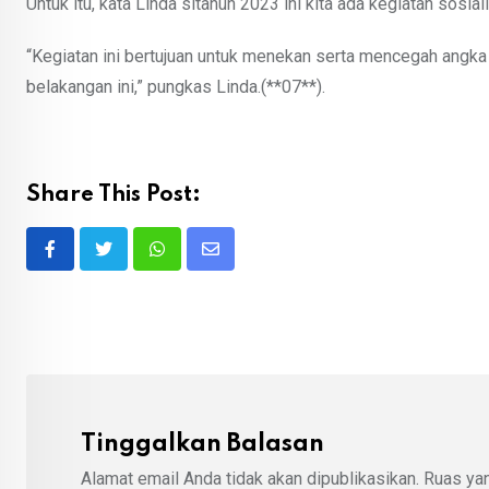
Untuk itu, kata Linda sitahun 2023 ini kita ada kegiatan sosi
“Kegiatan ini bertujuan untuk menekan serta mencegah ang
belakangan ini,” pungkas Linda.(**07**).
Share This Post:
Whatsapp
Share
via
Email
Tinggalkan Balasan
Alamat email Anda tidak akan dipublikasikan.
Ruas yan