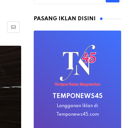
PASANG IKLAN DISINI
Share
via
Email
TEMPONEWS45
Langganan Iklan di
Temponews45.com