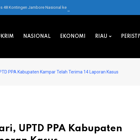
as 48 Kontingen Jambore Nasional ke Cibubur
KRIM
NASIONAL
EKONOMI
RIAU
PERIST
UPTD PPA Kabupaten Kampar Telah Terima 14 Laporan Kasus
ari, UPTD PPA Kabupaten