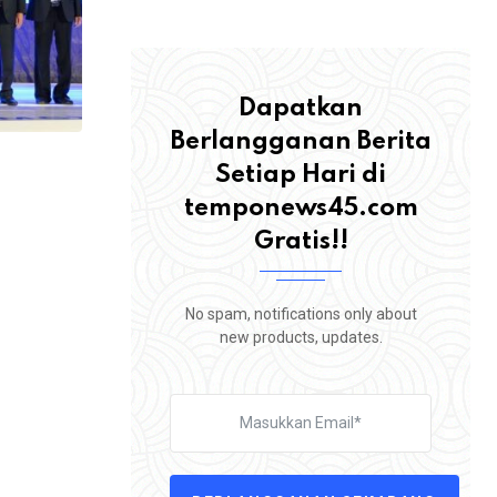
Dapatkan
Berlangganan Berita
Setiap Hari di
temponews45.com
Gratis!!
,
BERITA
ROHUL
No spam, notifications only about
Tuntut Perbaikan Jalan Sontang–Duri, 
new products, updates.
Warga Rokan Hulu
4 AGUSTUS 2026