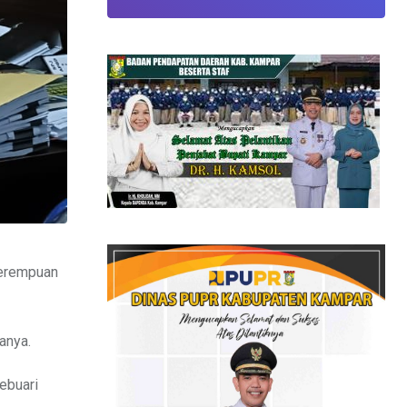
Perempuan
anya.
febuari