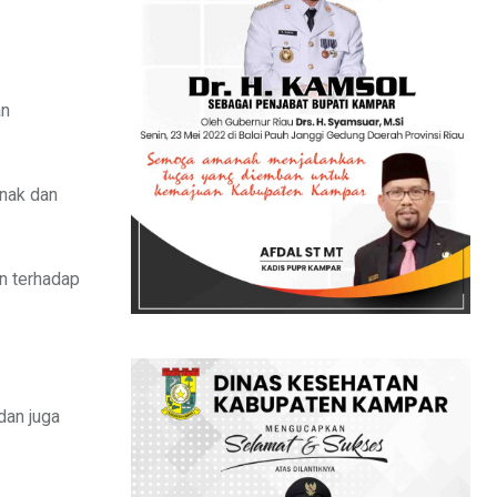
an
anak dan
n terhadap
dan juga