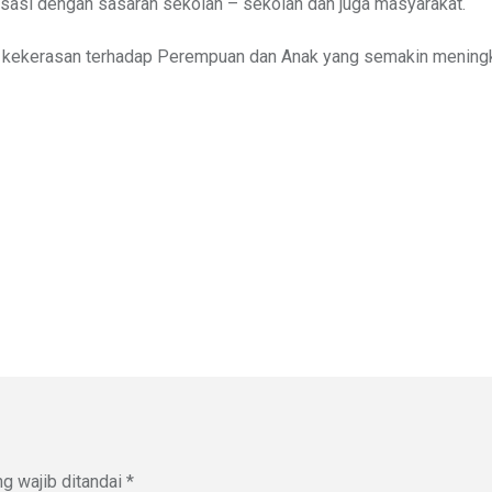
alisasi dengan sasaran sekolah – sekolah dan juga masyarakat.
ka kekerasan terhadap Perempuan dan Anak yang semakin mening
g wajib ditandai
*