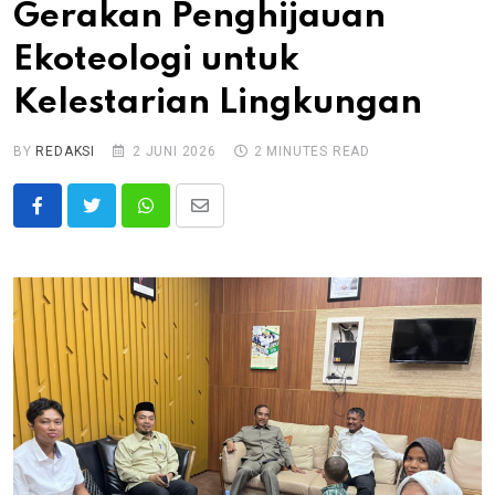
Gerakan Penghijauan
Ekoteologi untuk
Kelestarian Lingkungan
BY
REDAKSI
2 JUNI 2026
2 MINUTES READ
Whatsapp
Share
via
Email