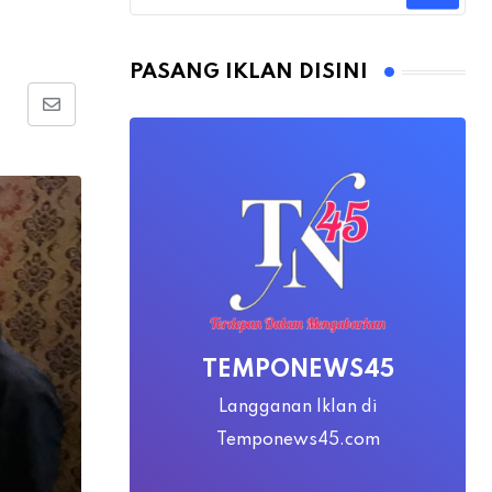
PASANG IKLAN DISINI
Share
via
Email
TEMPONEWS45
Langganan Iklan di
Temponews45.com