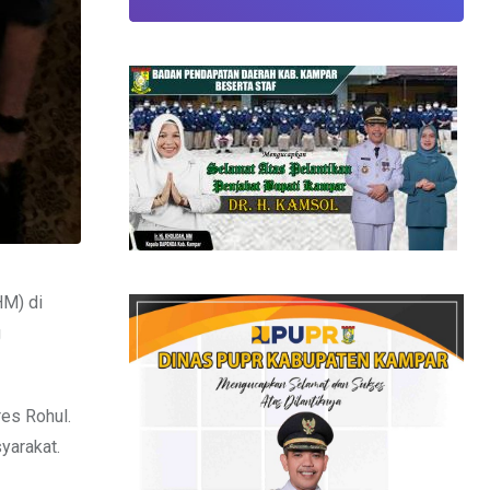
HM) di
g
res Rohul.
yarakat.