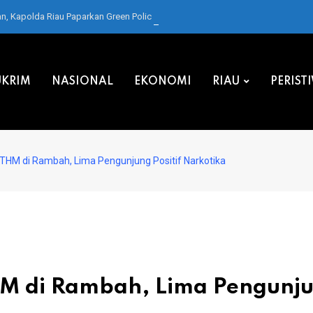
 Kapolda Riau Paparkan Green Policing di Forum IMT-GT
KRIM
NASIONAL
EKONOMI
RIAU
PERIST
 THM di Rambah, Lima Pengunjung Positif Narkotika
HM di Rambah, Lima Pengunj