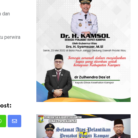
n dan
tu perwira
ost:
Whatsapp
Share
via