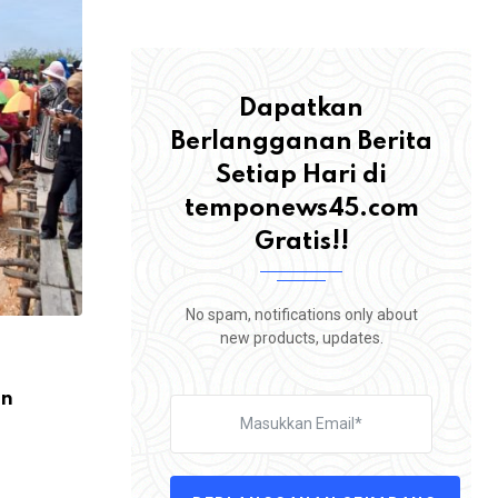
Dapatkan
Berlangganan Berita
Setiap Hari di
temponews45.com
Gratis!!
No spam, notifications only about
new products, updates.
an
,
BENGKALIS
BERITA