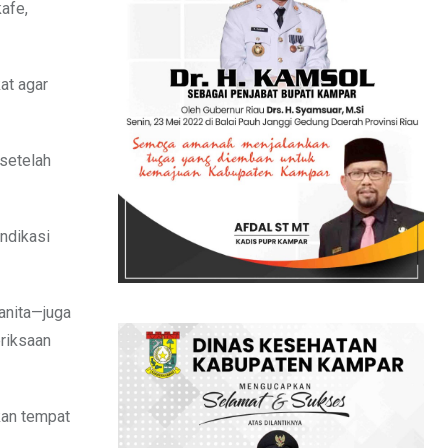
afe,
at agar
 setelah
indikasi
anita—juga
riksaan
kan tempat