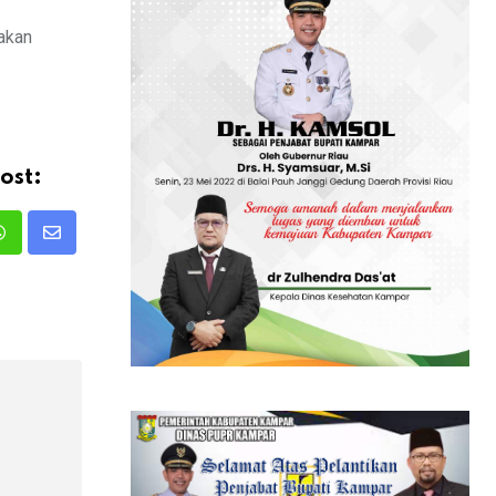
akan
ost:
Whatsapp
Share
via
Email