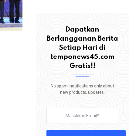
Dapatkan
Berlangganan Berita
Setiap Hari di
temponews45.com
Gratis!!
,
BERITA
ROHUL
Tuntut Perbaikan Jalan Sontang–Duri, 
No spam, notifications only about
Warga Rokan Hulu
new products, updates.
4 AGUSTUS 2026