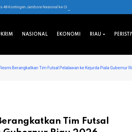
as 48 Kontingen Jambore Nasional ke Cibubur
KRIM
NASIONAL
EKONOMI
RIAU
PERIST
 Resmi Berangkatkan Tim Futsal Pelalawan ke Kejurda Piala Gubernur R
Berangkatkan Tim Futsal