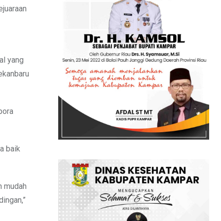
ejuaraan
al yang
Pekanbaru
pora
a baik
an mudah
dingan,”