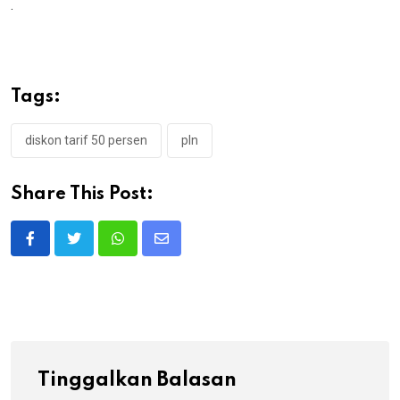
.
Tags:
diskon tarif 50 persen
pln
Share This Post:
Whatsapp
Share
via
Email
Tinggalkan Balasan