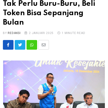
Tak Perlu Buru-Buru, Beli
Token Bisa Sepanjang
Bulan
BY
REDAKSI
2 JANUARI 2025
1 MINUTE READ
Whatsapp
Share
via
Email