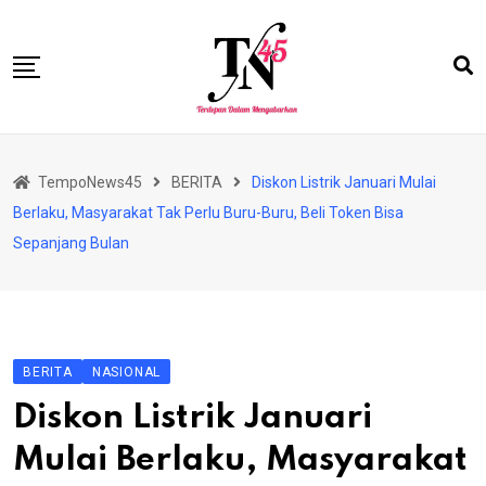
Skip
to
content
HOME
TempoNews45
BERITA
Diskon Listrik Januari Mulai
BISNIS
Berlaku, Masyarakat Tak Perlu Buru-Buru, Beli Token Bisa
HUKRIM
Sepanjang Bulan
NASIONAL
EKONOMI
RIAU
BERITA
NASIONAL
PERISTIWA
Diskon Listrik Januari
OLAHRAGA
Mulai Berlaku, Masyarakat
PENDIDIKAN