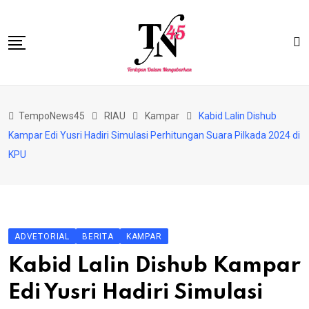
Skip
to
content
HOME
TempoNews45
RIAU
Kampar
Kabid Lalin Dishub
BISNIS
Kampar Edi Yusri Hadiri Simulasi Perhitungan Suara Pilkada 2024 di
HUKRIM
KPU
NASIONAL
EKONOMI
RIAU
ADVETORIAL
BERITA
KAMPAR
PERISTIWA
Kabid Lalin Dishub Kampar
OLAHRAGA
Edi Yusri Hadiri Simulasi
PENDIDIKAN