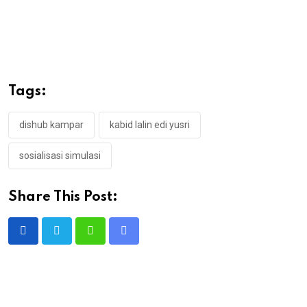
Tags:
dishub kampar
kabid lalin edi yusri
sosialisasi simulasi
Share This Post:
Whatsapp
Share
via
Email