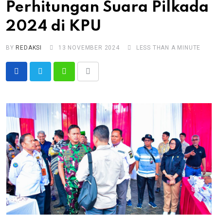
Perhitungan Suara Pilkada
2024 di KPU
BY
REDAKSI
13 NOVEMBER 2024
LESS THAN A MINUTE
Whatsapp
Share
via
Email