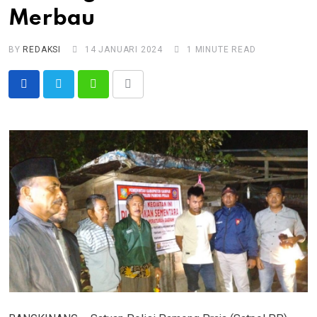
Merbau
BY
REDAKSI
14 JANUARI 2024
1 MINUTE READ
Whatsapp
Share
via
Email