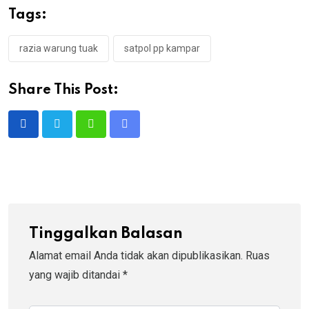
Tags:
razia warung tuak
satpol pp kampar
Share This Post:
Whatsapp
Share
via
Email
Tinggalkan Balasan
Alamat email Anda tidak akan dipublikasikan.
Ruas
yang wajib ditandai
*