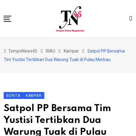
Skip
to
content
HOME
TempoNews45
RIAU
Kampar
Satpol PP Bersama
BISNIS
Tim Yustisi Tertibkan Dua Warung Tuak di Pulau Merbau
HUKRIM
NASIONAL
EKONOMI
BERITA
KAMPAR
RIAU
Satpol PP Bersama Tim
PERISTIWA
Yustisi Tertibkan Dua
OLAHRAGA
Warung Tuak di Pulau
PENDIDIKAN