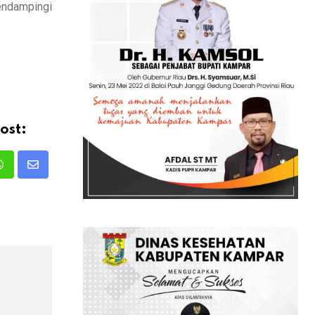
endampingi
ost:
Whatsapp
Share
via
Email