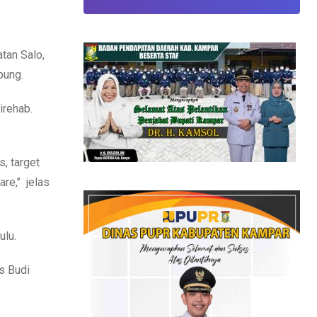
tan Salo,
pung.
irehab.
, target
re,’’ jelas
ulu.
as Budi