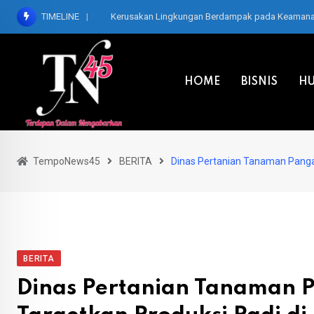
Skip
TIMELINE
Kerusakan Lingkungan Berdampak pada Keamanan,
to
content
HOME
BISNIS
HU
TempoNews45
BERITA
Dinas Pertanian Tanaman Pangan
BERITA
Dinas Pertanian Tanaman P