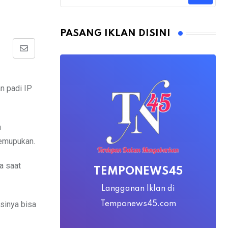
PASANG IKLAN DISINI
Share
via
Email
n padi IP
a
pemupukan.
a saat
TEMPONEWS45
Langganan Iklan di
sinya bisa
Temponews45.com