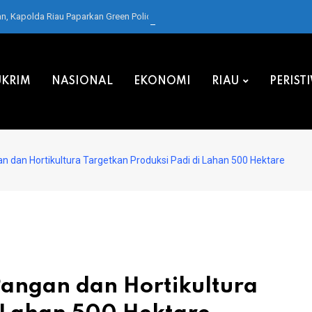
 Kapolda Riau Paparkan Green Policing di Forum IMT-GT
KRIM
NASIONAL
EKONOMI
RIAU
PERIST
 dan Hortikultura Targetkan Produksi Padi di Lahan 500 Hektare
angan dan Hortikultura