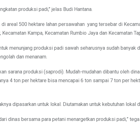
ngkatan produksi padi,’’ jelas Budi Hantana.
di areal 500 hektare lahan persawahan yang tersebar di Kecama
, Kecamatan Kampa, Kecamatan Rumbio Jaya dan Kecamatan Ta
 untuk menunjang produksi padi sawah seharusnya sudah banyak d
mengolah dan menanam.
n sarana produksi (saprodi). Mudah-mudahan dibantu oleh dinas
nya 4 ton per hektare bisa mencapai 6 ton sampai 7 ton per hekta
nya dipasarkan untuk lokal. Diutamakan untuk kebutuhan lokal d
a dari dinas bersama para petani menargetkan produksi padi,” teg