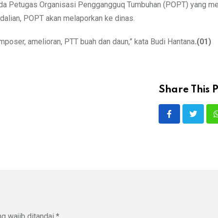
, ada Petugas Organisasi Penggangguq Tumbuhan (POPT) yang m
dalian, POPT akan melaporkan ke dinas.
mposer, amelioran, PTT buah dan daun,” kata Budi Hantana
.(01)
Share This P
g wajib ditandai
*