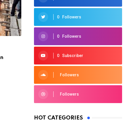
0
Followers
0
Followers
0
Subscriber
an
Followers
,
BENGKALIS
BERITA
Sambut Ekraforia 2026, Pemkab Bengka
Gandeng
Followers
4 AGUSTUS 2026
HOT CATEGORIES