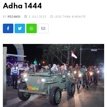
Adha 1444
BY
REDAKSI
3 JULI 2023
LESS THAN A MINUTE
Whatsapp
Share
via
Email