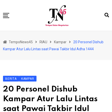
Skip
to
content
HOME
TempoNews45
RIAU
Kampar
20 Personel Dishub
BISNIS
Kampar Atur Lalu Lintas saat Pawai Takbir Idul Adha 1444
HUKRIM
NASIONAL
EKONOMI
BERITA
KAMPAR
RIAU
20 Personel Dishub
PERISTIWA
Kampar Atur Lalu Lintas
OLAHRAGA
saat Pawai Takbir Idul
PENDIDIKAN