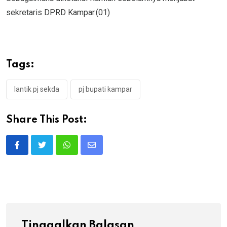
sekretaris DPRD Kampar.(01)
Tags:
lantik pj sekda
pj bupati kampar
Share This Post:
Whatsapp
Share
via
Email
Tinggalkan Balasan