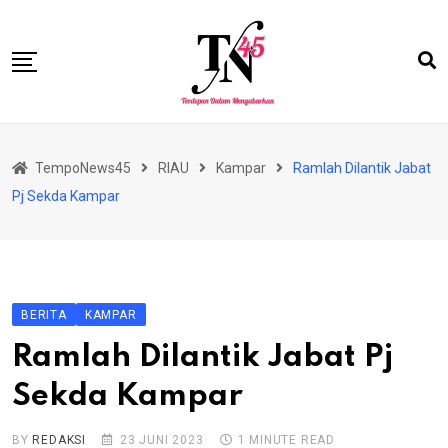
Skip
to
content
HOME
TempoNews45
RIAU
Kampar
Ramlah Dilantik Jabat
BISNIS
Pj Sekda Kampar
HUKRIM
NASIONAL
EKONOMI
BERITA
KAMPAR
RIAU
Ramlah Dilantik Jabat Pj
PERISTIWA
Sekda Kampar
OLAHRAGA
PENDIDIKAN
BY
REDAKSI
23 JUNI 2023
1 MINUTE READ