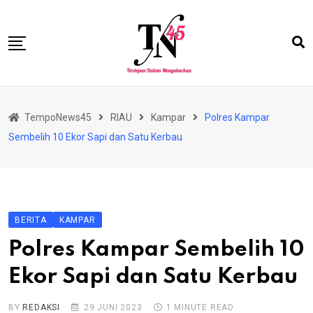
Skip
to
content
HOME
TempoNews45
RIAU
Kampar
Polres Kampar
BISNIS
Sembelih 10 Ekor Sapi dan Satu Kerbau
HUKRIM
NASIONAL
EKONOMI
BERITA
KAMPAR
RIAU
Polres Kampar Sembelih 10
PERISTIWA
Ekor Sapi dan Satu Kerbau
OLAHRAGA
PENDIDIKAN
BY
REDAKSI
29 JUNI 2023
1 MINUTE READ