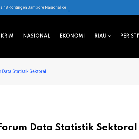
as 48 Kontingen Jambore Nasional ke Cibubur
KRIM
NASIONAL
EKONOMI
RIAU
PERIST
 Data Statistik Sektoral
Forum Data Statistik Sektoral