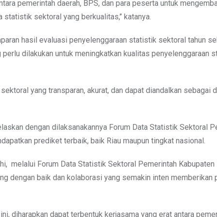
gi antara pemerintah daerah, BPS, dan para peserta untuk mengem
tatistik sektoral yang berkualitas,’’ katanya.
aran hasil evaluasi penyelenggaraan statistik sektoral tahun s
erlu dilakukan untuk meningkatkan kualitas penyelenggaraan st
sektoral yang transparan, akurat, dan dapat diandalkan sebagai 
jelaskan dengan dilaksanakannya Forum Data Statistik Sektoral 
patkan prediket terbaik, baik Riau maupun tingkat nasional.
i, melalui Forum Data Statistik Sektoral Pemerintah Kabupaten 
gsung dengan baik dan kolaborasi yang semakin inten memberikan
 ini, diharapkan dapat terbentuk kerjasama yang erat antara peme