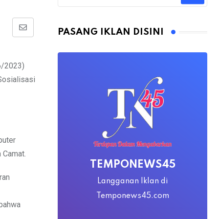
PASANG IKLAN DISINI
Share
via
Email
6/2023)
osialisasi
puter
 Camat.
TEMPONEWS45
ran
Langganan Iklan di
Temponews45.com
 bahwa