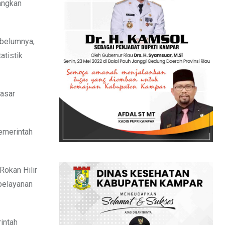
bangkan
ebelumnya,
atistik
dasar
Pemerintah
Rokan Hilir
 pelayanan
rintah