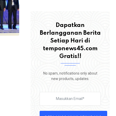
Dapatkan
Berlangganan Berita
Setiap Hari di
temponews45.com
Gratis!!
,
BERITA
ROHUL
No spam, notifications only about
new products, updates.
Tuntut Perbaikan Jalan Sontang–Duri, 
Warga Rokan Hulu
4 AGUSTUS 2026