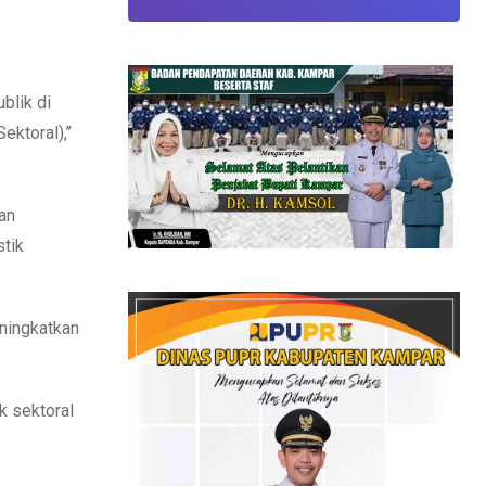
blik di
ktoral),’’
an
stik
eningkatkan
k sektoral