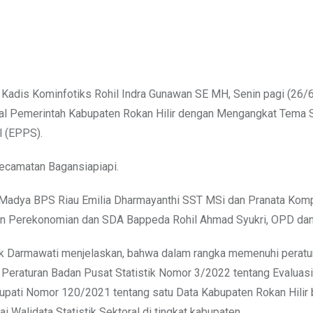
ui Kadis Kominfotiks Rohil Indra Gunawan SE MH, Senin pagi (26/
al Pemerintah Kabupaten Rokan Hilir dengan Mengangkat Tema S
l (EPPS).
Kecamatan Bagansiapiapi.
hli Madya BPS Riau Emilia Dharmayanthi SST MSi dan Pranata Kom
n Perekonomian dan SDA Bappeda Rohil Ahmad Syukri, OPD dan
stik Darmawati menjelaskan, bahwa dalam rangka memenuhi peratu
 Peraturan Badan Pusat Statistik Nomor 3/2022 tentang Evaluasi
 Bupati Nomor 120/2021 tentang satu Data Kabupaten Rokan Hilir
 Walidata Statistik Sektoral di tingkat kabupaten.