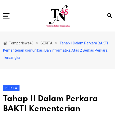
Skip
to
content
HOME
TempoNews45
BERITA
Tahap II Dalam Perkara BAKTI
BISNIS
Kementerian Komunikasi Dan Informatika Atas 2 Berkas Perkara
HUKRIM
Tersangka
NASIONAL
EKONOMI
RIAU
BERITA
PERISTIWA
Tahap II Dalam Perkara
OLAHRAGA
BAKTI Kementerian
PENDIDIKAN