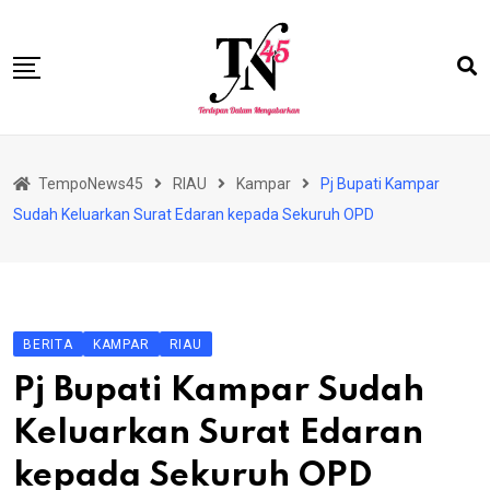
Skip
to
content
HOME
TempoNews45
RIAU
Kampar
Pj Bupati Kampar
BISNIS
Sudah Keluarkan Surat Edaran kepada Sekuruh OPD
HUKRIM
NASIONAL
EKONOMI
BERITA
KAMPAR
RIAU
RIAU
Pj Bupati Kampar Sudah
PERISTIWA
Keluarkan Surat Edaran
OLAHRAGA
kepada Sekuruh OPD
PENDIDIKAN