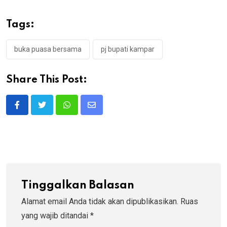
Tags:
buka puasa bersama
pj bupati kampar
Share This Post:
Whatsapp
Share
via
Email
Tinggalkan Balasan
Alamat email Anda tidak akan dipublikasikan.
Ruas
yang wajib ditandai
*